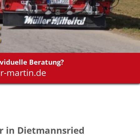
E
viduelle Beratung?
r-martin.de
r in Dietmannsried