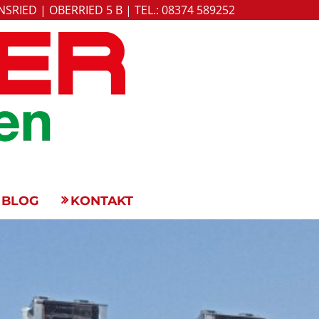
SRIED | OBERRIED 5 B |
TEL.: 08374 589252
BLOG
KONTAKT