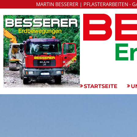
MARTIN BESSERER | PFLASTERARBEITEN - 
Martin Bess
Erdbewegungen
STARTSEITE
U