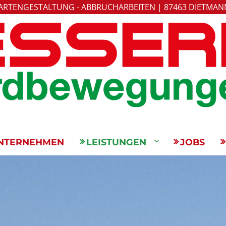
GARTENGESTALTUNG - ABBRUCHARBEITEN | 87463 DIETMANN
erer
NTERNEHMEN
LEISTUNGEN
JOBS